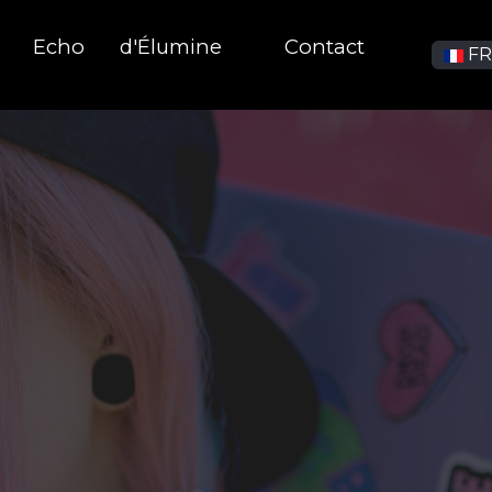
Echo
d'Élumine
Contact
Sélec
F