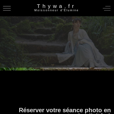
Thywa.fr
Mobile Menu Toggle
Off-C
Moissonneur d'Élumine
Réserver votre séance photo en