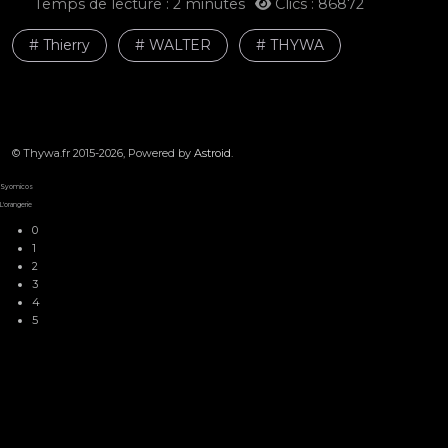
Temps de lecture : 2 minutes
Clics : 86872
# Thierry
# WALTER
# THYWA
© Thywa.fr 2015-2026, Powered by
Astroid
.
SUGAR BABY
Syomicos
L'orangerie
0
1
2
3
4
5