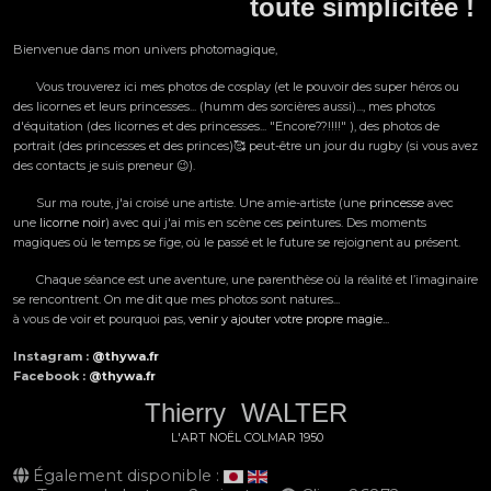
toute simplicitée !
Bienvenue dans mon univers photomagique,
Vous trouverez ici mes photos de cosplay (et le pouvoir des super héros ou
des licornes et leurs princesses... (humm des sorcières aussi)..., mes photos
d'équitation (des licornes et des princesses... "Encore??!!!!" ), des photos de
portrait (des princesses et des princes)🥰 peut-être un jour du rugby (si vous avez
des contacts je suis preneur 😉).
Sur ma route, j'ai croisé une artiste. Une amie-artiste (une
princesse
avec
une
licorne noir
) avec qui j'ai mis en scène ces peintures. Des moments
magiques où le temps se fige, où le passé et le future se rejoignent au présent.
Chaque séance est une aventure, une parenthèse où la réalité et l’imaginaire
se rencontrent. On me dit que mes photos sont natures...
à vous de voir et pourquoi pas,
venir y ajouter votre propre magie...
Instagram :
@thywa.fr
Facebook :
@thywa.fr
Thierry WALTER
L'ART
NOËL
COLMAR
1950
Également disponible :